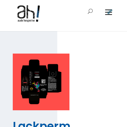
Lackperm